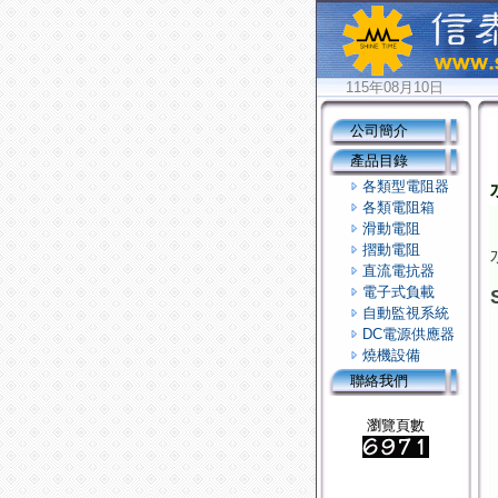
115年08月10日
公司簡介
產品目錄
各類型電阻器
各類電阻箱
滑動電阻
摺動電阻
直流電抗器
電子式負載
自動監視系統
DC電源供應器
燒機設備
聯絡我們
瀏覽頁數